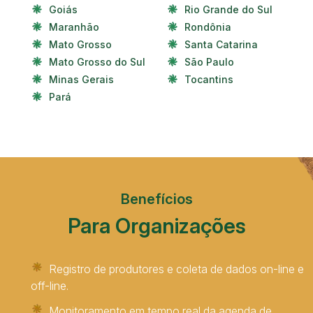
Goiás
Rio Grande do Sul
Maranhão
Rondônia
Mato Grosso
Santa Catarina
Mato Grosso do Sul
São Paulo
Minas Gerais
Tocantins
Pará
Benefícios
Para Organizações
Registro de produtores e coleta de dados on-line e
off-line.
Monitoramento em tempo real da agenda de