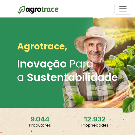
Agrotrace,
Inovação
Para
a
Sustentabilidade
9.044
12.932
Produtores
Propriedades